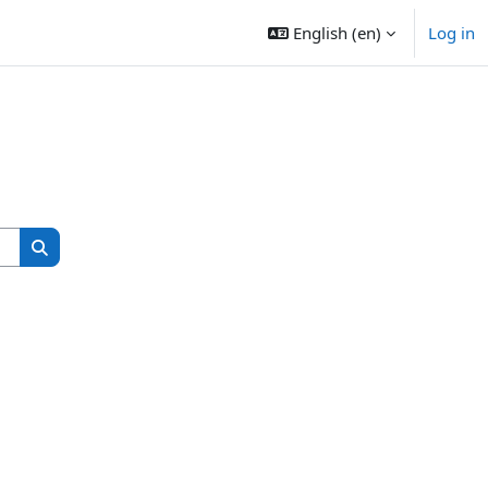
English ‎(en)‎
Log in
Search courses
Search courses