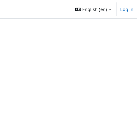
English ‎(en)‎
Log in