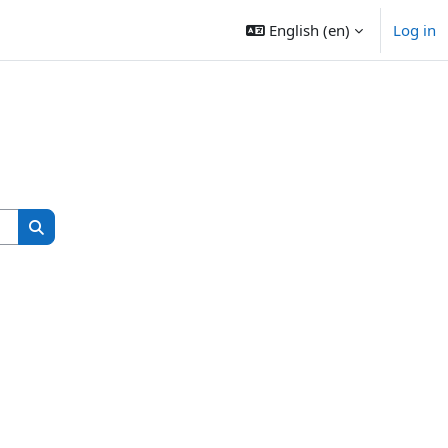
English ‎(en)‎
Log in
Search courses
Search courses